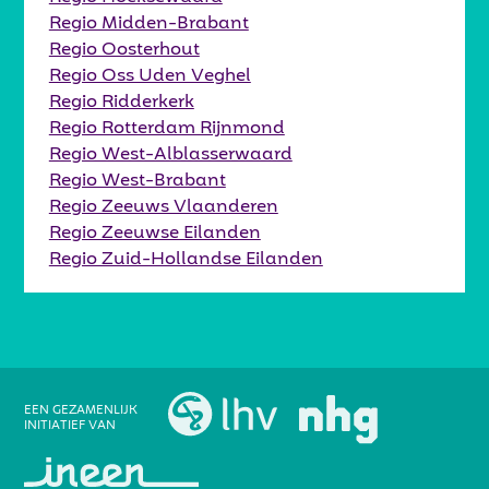
Regio Midden-Brabant
Regio Oosterhout
Regio Oss Uden Veghel
Regio Ridderkerk
Regio Rotterdam Rijnmond
Regio West-Alblasserwaard
Regio West-Brabant
Regio Zeeuws Vlaanderen
Regio Zeeuwse Eilanden
Regio Zuid-Hollandse Eilanden
EEN GEZAMENLIJK
INITIATIEF VAN