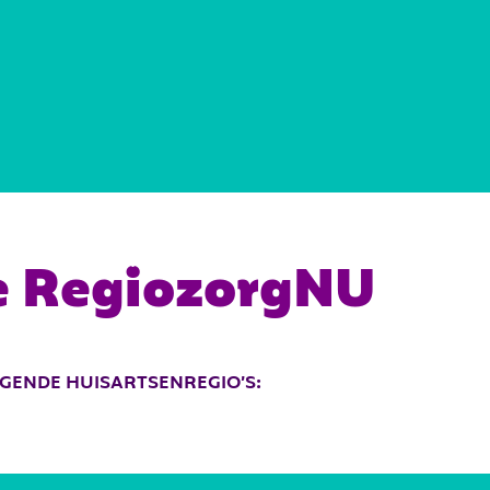
REGIOKAART
DOCUMENTEN
e RegiozorgNU
OLGENDE HUISARTSENREGIO’S: