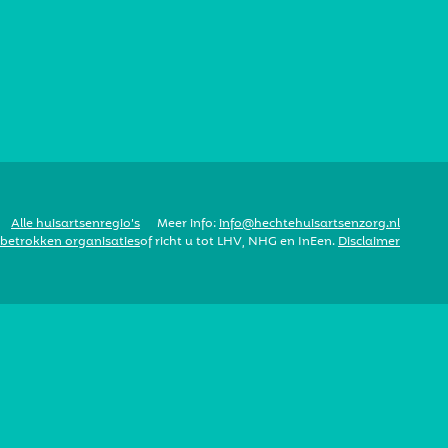
Alle huisartsenregio’s
Meer info:
info@hechtehuisartsenzorg.nl
 betrokken organisaties
of richt u tot LHV, NHG en InEen.
Disclaimer